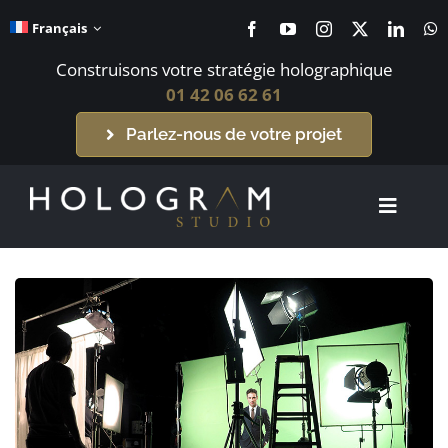
Passer
Français
au
contenu
Construisons votre stratégie holographique
01 42 06 62 61
Parlez-nous de votre projet
Toggle
Navigat
Accueil
Systèmes holographiques
Contenus holographiques