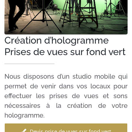
Le Studio
Clients
Case Studies
Création d’hologramme
Prises de vues sur fond vert
Nous disposons d’un studio mobile qui
permet de venir dans vos locaux pour
effectuer les prises de vues et sons
nécessaires à la création de votre
hologramme.
Devis prise de vues sur fond vert