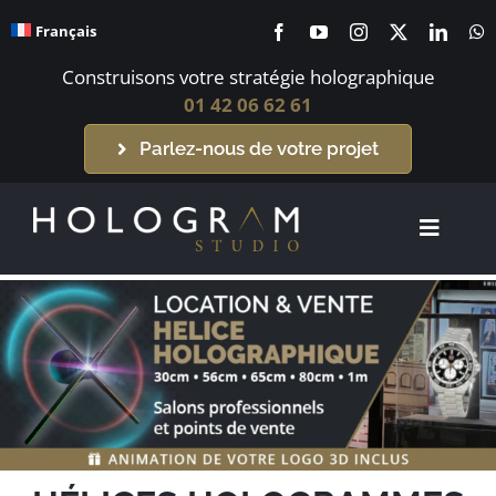
Passer
Français
au
contenu
Construisons votre stratégie holographique
01 42 06 62 61
Parlez-nous de votre projet
Toggle
Navigat
Accueil
Systèmes holographiques
Contenus holographiques