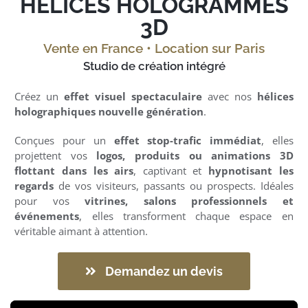
HÉLICES HOLOGRAMMES
Le Studio
3D
Clients
Vente en France • Location sur Paris
Studio de création intégré
Case Studies
Créez un
effet visuel spectaculaire
avec nos
hélices
holographiques nouvelle génération
.
Conçues pour un
effet stop-trafic immédiat
, elles
projettent vos
logos, produits ou animations 3D
flottant dans les airs
, captivant et
hypnotisant les
regards
de vos visiteurs, passants ou prospects. Idéales
pour vos
vitrines, salons professionnels et
événements
, elles transforment chaque espace en
véritable aimant à attention.
Demandez un devis