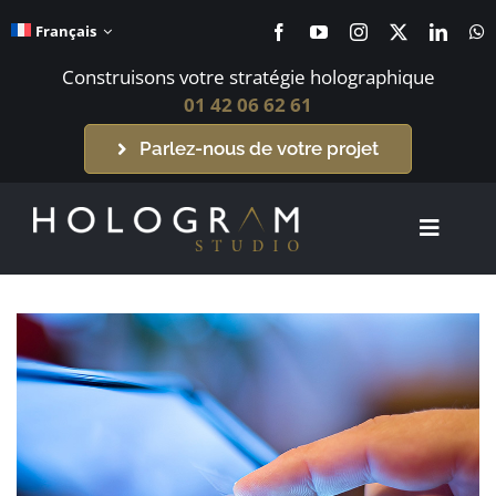
Passer
Français
au
contenu
Construisons votre stratégie holographique
01 42 06 62 61
Parlez-nous de votre projet
Toggle
Navigat
Accueil
Systèmes holographiques
Contenus holographiques